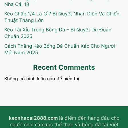
Nhà Cái 18
Kèo Chấp 1/4 Là Gì? Bí Quyết Nhận Diện Và Chiến
Thuật Thắng Lớn
Kèo Tài Xỉu Trong Bóng Đá – Bí Quyết Dự Đoán
Chuẩn 2025
Cách Thắng Kèo Bóng Đá Chuẩn Xác Cho Người
Mới Năm 2025
Recent Comments
Không có bình luận nào để hiển thị.
keonhacai2888.com
là điểm đến hàng đầu cho
người chơi cá cược thể thao và bóng đá tại Việt