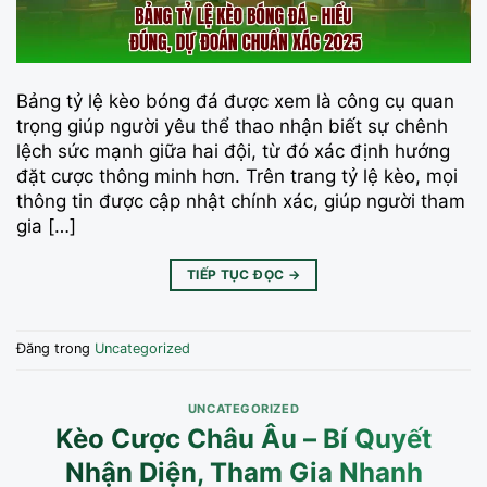
Bảng tỷ lệ kèo bóng đá được xem là công cụ quan
trọng giúp người yêu thể thao nhận biết sự chênh
lệch sức mạnh giữa hai đội, từ đó xác định hướng
đặt cược thông minh hơn. Trên trang tỷ lệ kèo, mọi
thông tin được cập nhật chính xác, giúp người tham
gia […]
TIẾP TỤC ĐỌC
→
Đăng trong
Uncategorized
UNCATEGORIZED
Kèo Cược Châu Âu – Bí Quyết
Nhận Diện, Tham Gia Nhanh