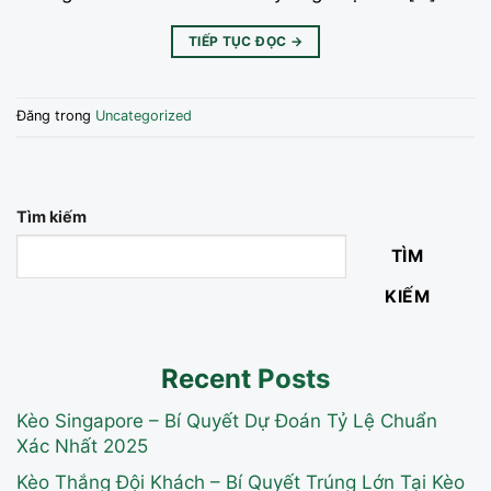
TIẾP TỤC ĐỌC
→
Đăng trong
Uncategorized
Tìm kiếm
TÌM
KIẾM
Recent Posts
Kèo Singapore – Bí Quyết Dự Đoán Tỷ Lệ Chuẩn
Xác Nhất 2025
Kèo Thắng Đội Khách – Bí Quyết Trúng Lớn Tại Kèo