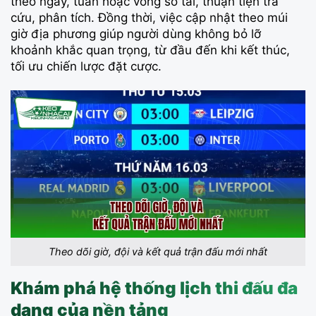
theo ngày, tuần hoặc vòng so tài, thuận tiện tra
cứu, phân tích. Đồng thời, việc cập nhật theo múi
giờ địa phương giúp người dùng không bỏ lỡ
khoảnh khắc quan trọng, từ đầu đến khi kết thúc,
tối ưu chiến lược đặt cược.
Theo dõi giờ, đội và kết quả trận đấu mới nhất
Khám phá hệ thống lịch thi đấu đa
dạng của nền tảng