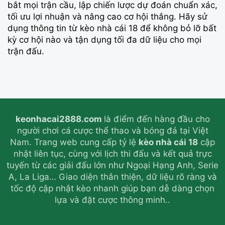
bắt mọi trận cầu, lập chiến lược dự đoán chuẩn xác,
tối ưu lợi nhuận và nâng cao cơ hội thắng. Hãy sử
dụng thông tin từ kèo nhà cái 18 để không bỏ lỡ bất
kỳ cơ hội nào và tận dụng tối đa dữ liệu cho mọi
trận đấu.
keonhacai2888.com
là điểm đến hàng đầu cho
người chơi cá cược thể thao và bóng đá tại Việt
Nam. Trang web cung cấp tỷ lệ
kèo nhà cái 18
cập
nhật liên tục, cùng với lịch thi đấu và kết quả trực
tuyến từ các giải đấu lớn như Ngoại Hạng Anh, Serie
A, La Liga… Giao diện thân thiện, dữ liệu rõ ràng và
tốc độ cập nhật kèo nhanh giúp bạn dễ dàng chọn
lựa và đặt cược thông minh..