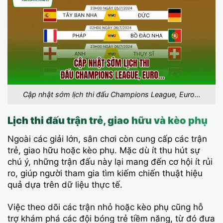
Cập nhật sớm lịch thi đấu Champions League, Euro…
Lịch thi đấu trận trẻ, giao hữu và kèo phụ
Ngoài các giải lớn, sân chơi còn cung cấp các trận
trẻ, giao hữu hoặc kèo phụ. Mặc dù ít thu hút sự
chú ý, những trận đấu này lại mang đến cơ hội ít rủi
ro, giúp người tham gia tìm kiếm chiến thuật hiệu
quả dựa trên dữ liệu thực tế.
Việc theo dõi các trận nhỏ hoặc kèo phụ cũng hỗ
trợ khám phá các đội bóng trẻ tiềm năng, từ đó đưa