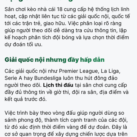
Sân chơi kèo nhà cái 18 cung cấp hệ thống lịch linh
hoạt, cập nhật liên tục từ các giải quốc nội, quốc tế
tới các trận trẻ, giao hữu. Việc phân loại rõ ràng
giúp người theo dõi dễ dàng tra cứu thông tin, lập
kế hoạch phân tích đội bóng và lựa chọn thời điểm
dự đoán tối ưu.
Giải quốc nội nhưng đầy hấp dẫn
Các giải quốc nội như Premier League, La Liga,
Serie A hay Bundesliga luôn thu hút đông đảo
người theo dõi.
Lịch thi đấu
tại sân chơi cung cấp
đầy đủ thông tin về giờ thi, đội ra sân, địa điểm và
kết quả trước đó.
Việc trình bày theo vòng đấu giúp người dùng so
sánh phong độ, thành tích cạnh tranh của các đội,
từ đó xác định thời điểm vàng để dự đoán. Đây là
cơ sở quan trọng để xây dựng chiến lược dựa trên