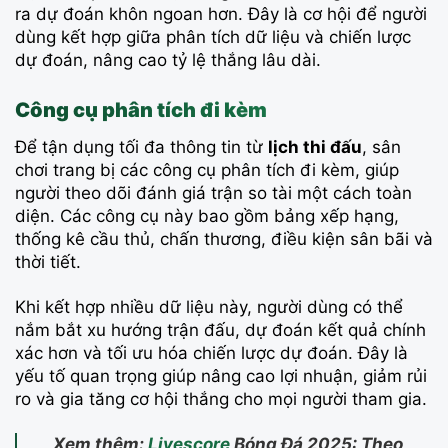
ra dự đoán khôn ngoan hơn. Đây là cơ hội để người
dùng kết hợp giữa phân tích dữ liệu và chiến lược
dự đoán, nâng cao tỷ lệ thắng lâu dài.
Công cụ phân tích đi kèm
Để tận dụng tối đa thông tin từ
lịch thi đấu
, sân
chơi trang bị các công cụ phân tích đi kèm, giúp
người theo dõi đánh giá trận so tài một cách toàn
diện. Các công cụ này bao gồm bảng xếp hạng,
thống kê cầu thủ, chấn thương, điều kiện sân bãi và
thời tiết.
Khi kết hợp nhiều dữ liệu này, người dùng có thể
nắm bắt xu hướng trận đấu, dự đoán kết quả chính
xác hơn và tối ưu hóa chiến lược dự đoán. Đây là
yếu tố quan trọng giúp nâng cao lợi nhuận, giảm rủi
ro và gia tăng cơ hội thắng cho mọi người tham gia.
Xem thêm:
Livescore
Bóng Đá 2025: Theo