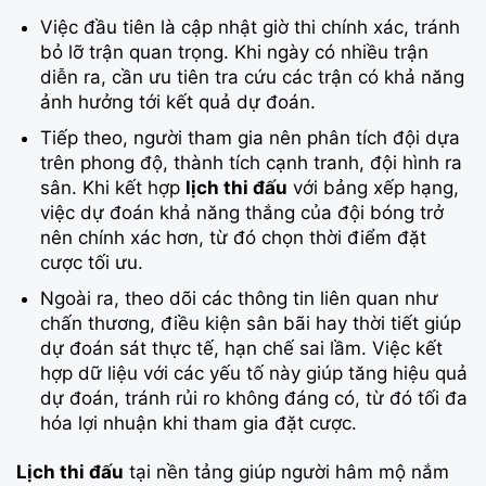
Việc đầu tiên là cập nhật giờ thi chính xác, tránh
bỏ lỡ trận quan trọng. Khi ngày có nhiều trận
diễn ra, cần ưu tiên tra cứu các trận có khả năng
ảnh hưởng tới kết quả dự đoán.
Tiếp theo, người tham gia nên phân tích đội dựa
trên phong độ, thành tích cạnh tranh, đội hình ra
sân. Khi kết hợp
lịch thi đấu
với bảng xếp hạng,
việc dự đoán khả năng thắng của đội bóng trở
nên chính xác hơn, từ đó chọn thời điểm đặt
cược tối ưu.
Ngoài ra, theo dõi các thông tin liên quan như
chấn thương, điều kiện sân bãi hay thời tiết giúp
dự đoán sát thực tế, hạn chế sai lầm. Việc kết
hợp dữ liệu với các yếu tố này giúp tăng hiệu quả
dự đoán, tránh rủi ro không đáng có, từ đó tối đa
hóa lợi nhuận khi tham gia đặt cược.
Lịch thi đấu
tại nền tảng giúp người hâm mộ nắm